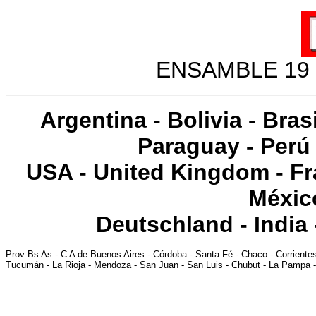
ENSAMBLE 19 
Argentina
-
Bolivia
-
Brasi
Paraguay
-
Perú
USA
-
United Kingdom
-
Fr
Méxic
Deutschland
-
India
Prov Bs As
-
C A de Buenos Aires
-
Córdoba
-
Santa Fé
-
Chaco
-
Corriente
Tucumán
-
La Rioja
-
Mendoza
-
San Juan
-
San Luis
-
Chubut
-
La Pampa