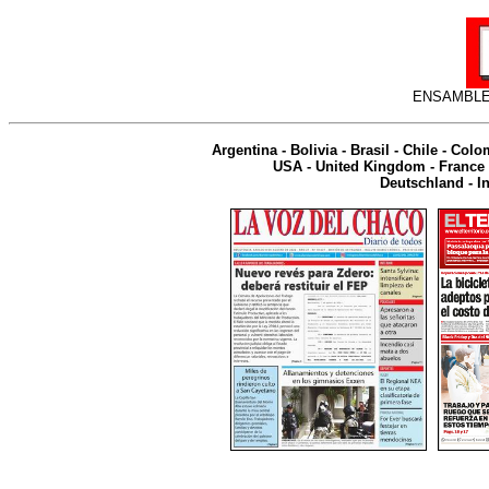
ENSAMBLE
Argentina
-
Bolivia
-
Brasil
-
Chile
-
Colo
USA
-
United Kingdom
-
France
Deutschland
-
I